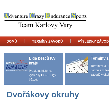
DOMŮ
TERMÍNY ZÁVODŮ
VÝSLEDKY ZÁVOD
Liga běžců KV
Termíny 
kraje
Termínovka L
běžců a důlež
Pravidla, historie,
závodů v okol
výsledky HOPR Ligy
běžců.
Dvořákovy okruhy
DATUM KONÁNÍ
MÍST