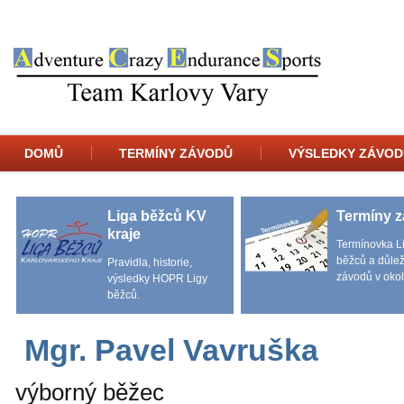
DOMŮ
TERMÍNY ZÁVODŮ
VÝSLEDKY ZÁVOD
Liga běžců KV
Termíny 
kraje
Termínovka L
běžců a důlež
Pravidla, historie,
závodů v okol
výsledky HOPR Ligy
běžců.
Mgr. Pavel Vavruška
výborný běžec