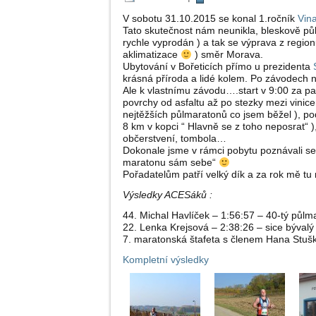
V sobotu 31.10.2015 se konal 1.ročník
Vin
Tato skutečnost nám neunikla, bleskově půl
rychle vyprodán ) a tak se výprava z regio
aklimatizace
) směr Morava.
Ubytování v Bořeticích přímo u prezidenta
S
krásná příroda a lidé kolem. Po závodech
Ale k vlastnímu závodu….start v 9:00 za pa
povrchy od asfaltu až po stezky mezi vinice
nejtěžších půlmaratonů co jsem běžel ), p
8 km v kopci “ Hlavně se z toho neposrat“ ),
občerstvení, tombola…
Dokonale jsme v rámci pobytu poznávali se
maratonu sám sebe“
Pořadatelům patří velký dík a za rok mě tu
Výsledky ACESáků :
44. Michal Havlíček – 1:56:57 – 40-tý půl
22. Lenka Krejsová – 2:38:26 – sice býval
7. maratonská štafeta s členem Hana Stuš
Kompletní výsledky