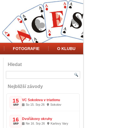
FOTOGRAFIE
O KLUBU
Hledat
Nejbližší závody
15
VC Sokolova v triatlonu
So 15. Srp 26
Sokolov
SRP
16
Dvořákovy okruhy
Ne 16. Srp 26
Karlovy Vary
SRP