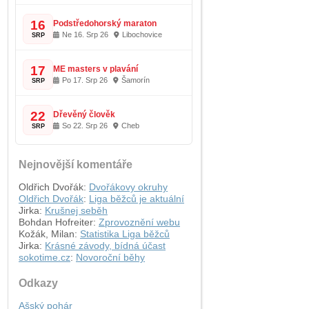
16
Podstředohorský maraton
Ne 16. Srp 26
Libochovice
SRP
17
ME masters v plavání
Po 17. Srp 26
Šamorín
SRP
22
Dřevěný člověk
So 22. Srp 26
Cheb
SRP
Nejnovější komentáře
Oldřich Dvořák
:
Dvořákovy okruhy
Oldřich Dvořák
:
Liga běžců je aktuální
Jirka
:
Krušnej seběh
Bohdan Hofreiter
:
Zprovoznění webu
Kožák, Milan
:
Statistika Liga běžců
Jirka
:
Krásné závody, bídná účast
sokotime.cz
:
Novoroční běhy
Odkazy
Ašský pohár