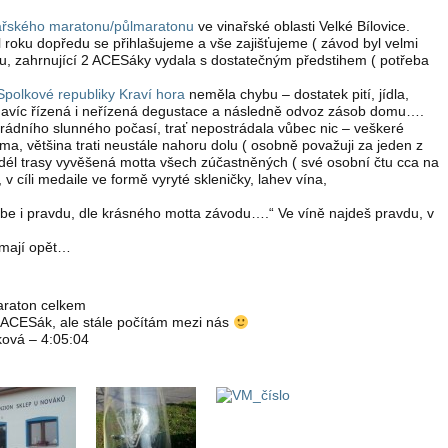
ařského maratonu/půlmaratonu
ve vinařské oblasti Velké Bílovice.
 roku dopředu se přihlašujeme a vše zajišťujeme ( závod byl velmi
nu, zahrnující 2 ACESáky vydala s dostatečným předstihem ( potřeba
polkové republiky Kraví hora
neměla chybu – dostatek pití, jídla,
 navíc řízená i neřízená degustace a následně odvoz zásob domu….
rádního slunného počasí, trať nepostrádala vůbec nic – veškeré
ma, většina trati neustále nahoru dolu ( osobně považuji za jeden z
odél trasy vyvěšená motta všech zúčastněných ( své osobní čtu cca na
 v cíli medaile ve formě vyryté skleničky, lahev vína,
be i pravdu, dle krásného motta závodu….“ Ve víně najdeš pravdu, v
 mají opět…
maraton celkem
ý ACESák, ale stále počítám mezi nás
ková – 4:05:04