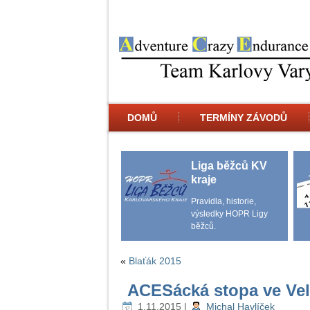
DOMŮ
TERMÍNY ZÁVODŮ
Liga běžců KV
kraje
Pravidla, historie,
výsledky HOPR Ligy
běžců.
«
Blaťák 2015
ACESácká stopa ve Vel
1.11.2015
|
Michal Havlíček