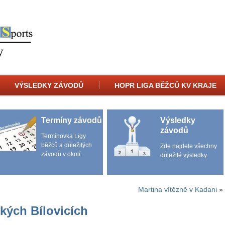
VÝSLEDKY ZÁVODŮ
HOPR LIGA BĚŽCŮ KV KRAJE
Termíny závodů
Výsledky
závodů
Termínovka Ligy
běžců a důležitých
Zde najdete všechny
závodů v okolí.
důležité výsledky.
Martina vítězně v Kadani
»
kých Bílovicích