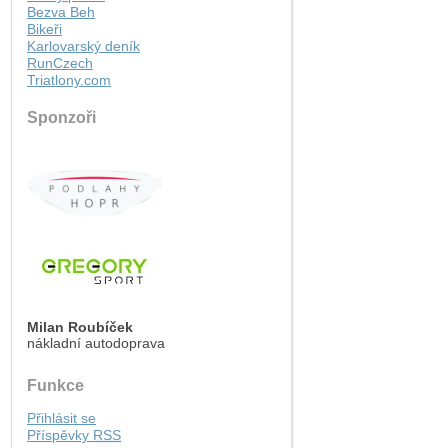
Bezva Beh
Bikeři
Karlovarský deník
RunCzech
Triatlony.com
Sponzoři
Milan Roubíček
nákladní autodoprava
Funkce
Přihlásit se
Příspěvky
RSS