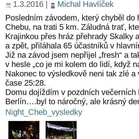
1.3.2016
|
Michal Havlíček
Posledním závodem, který chyběl do ha
Chebu, na trati 5 km. Záludná trať, k
Krajinkou přes hráz přehrady Skalky 
a zpět, přiláhala 65 účastníků v hlavn
Již na závod jsem nepřijel „fresh“ a t
v hesle „co je mi kolem do lidí, když 
Nakonec to výsledkově neni tak zlé a v
čase 25:28.
Domu dojíždím v pozdních večerních h
Berlín….byl to náročný, ale krásný de
Night_Cheb_vysledky