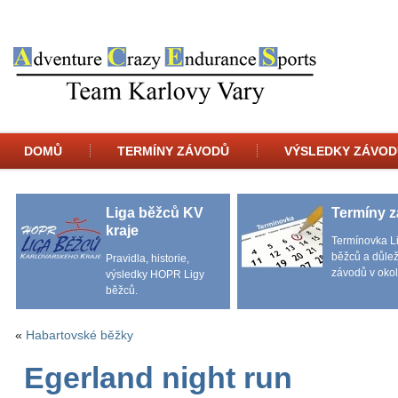
DOMŮ
TERMÍNY ZÁVODŮ
VÝSLEDKY ZÁVOD
Liga běžců KV
Termíny 
kraje
Termínovka L
běžců a důlež
Pravidla, historie,
závodů v okol
výsledky HOPR Ligy
běžců.
«
Habartovské běžky
Egerland night run