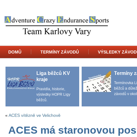
DOMŮ
TERMÍNY ZÁVODŮ
VÝSLEDKY ZÁVOD
Liga běžců KV
Termíny 
kraje
Termínovka L
běžců a důlež
Pravidla, historie,
závodů v okol
výsledky HOPR Ligy
běžců.
«
ACES vítězně ve Velichově
ACES má staronovou pos