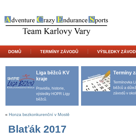
DOMŮ
TERMÍNY ZÁVODŮ
VÝSLEDKY ZÁVOD
Liga běžců KV
Termíny 
kraje
Termínovka L
běžců a důlež
Pravidla, historie,
závodů v okol
výsledky HOPR Ligy
běžců.
«
Honza bezkonkurenční v Mostě
Blaťák 2017