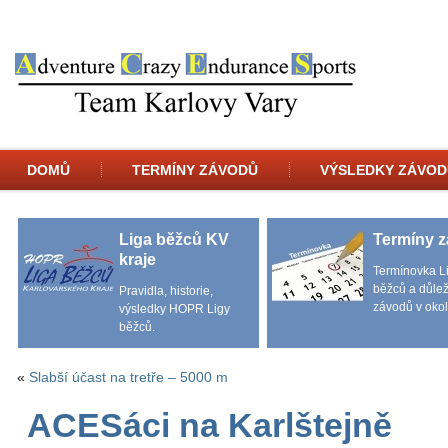
DOMŮ
TERMÍNY ZÁVODŮ
VÝSLEDKY ZÁVOD
Liga běžců KV
Termíny 
kraje
Termínovka L
běžců a důlež
Pravidla, historie,
závodů v okol
výsledky HOPR Ligy
běžců.
«
Slabší účast na tretře – 5000 m
ACESáci na Karlštejně