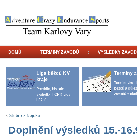
DOMŮ
TERMÍNY ZÁVODŮ
VÝSLEDKY ZÁVOD
Liga běžců KV
Termíny 
kraje
Termínovka L
běžců a důlež
Pravidla, historie,
závodů v okol
výsledky HOPR Ligy
běžců.
«
Stříbro z Nejdku
Doplnění výsledků 15.-16.