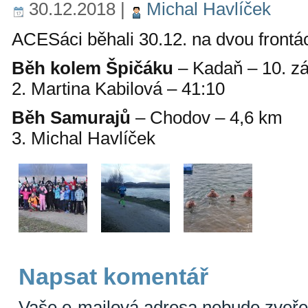
30.12.2018
|
Michal Havlíček
ACESáci běhali 30.12. na dvou frontác
Běh kolem Špičáku
– Kadaň – 10. z
2. Martina Kabilová – 41:10
Běh Samurajů
– Chodov – 4,6 km
3. Michal Havlíček
Napsat komentář
Vaše e-mailová adresa nebude zveře