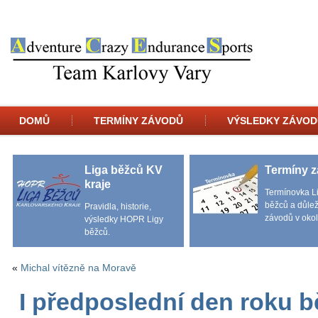
DOMŮ
TERMÍNY ZÁVODŮ
VÝSLEDKY ZÁVOD
Liga běžců KV
Termíny 
kraje
Termínovka L
běžců a důlež
Pravidla, historie,
závodů v okol
výsledky HOPR Ligy
běžců.
«
Michal vítězně na Moravě
I předposlední den roku 