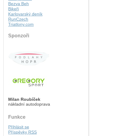
Bezva Beh
Bikeři
Karlovarský deník
RunCzech
Triatlony.com
Sponzoři
Milan Roubíček
nákladní autodoprava
Funkce
Přihlásit se
Příspěvky
RSS