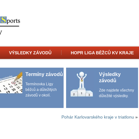
VÝSLEDKY ZÁVODŮ
HOPR LIGA BĚŽCŮ KV KRAJE
Termíny závodů
Výsledky
závodů
Termínovka Ligy
běžců a důležitých
Zde najdete všechny
závodů v okolí.
důležité výsledky.
Pohár Karlovarského kraje v triatlonu
»