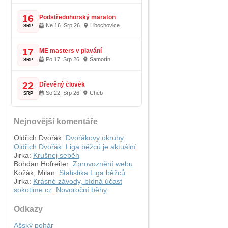
16
Podstředohorský maraton
Ne 16. Srp 26
Libochovice
SRP
17
ME masters v plavání
Po 17. Srp 26
Šamorín
SRP
22
Dřevěný člověk
So 22. Srp 26
Cheb
SRP
Nejnovější komentáře
Oldřich Dvořák
:
Dvořákovy okruhy
Oldřich Dvořák
:
Liga běžců je aktuální
Jirka
:
Krušnej seběh
Bohdan Hofreiter
:
Zprovoznění webu
Kožák, Milan
:
Statistika Liga běžců
Jirka
:
Krásné závody, bídná účast
sokotime.cz
:
Novoroční běhy
Odkazy
Ašský pohár