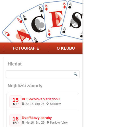
FOTOGRAFIE
O KLUBU
Hledat
Nejbližší závody
15
VC Sokolova v triatlonu
So 15. Srp 26
Sokolov
SRP
16
Dvořákovy okruhy
Ne 16. Srp 26
Karlovy Vary
SRP