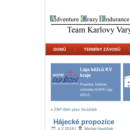
DOMŮ
TERMÍNY ZÁVODŮ
Liga běžců KV
kraje
Pravidla, historie,
výsledky HOPR Ligy
běžců.
«
ZBP-Běh přes Strážiště
Hájecké propozice
4.2.2019
|
Michal Havlíček