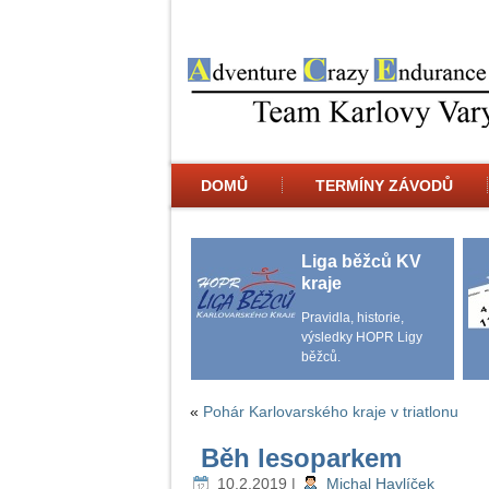
DOMŮ
TERMÍNY ZÁVODŮ
Liga běžců KV
kraje
Pravidla, historie,
výsledky HOPR Ligy
běžců.
«
Pohár Karlovarského kraje v triatlonu
Běh lesoparkem
10.2.2019
|
Michal Havlíček