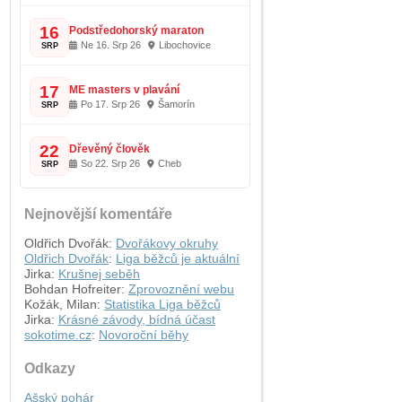
16
Podstředohorský maraton
Ne 16. Srp 26
Libochovice
SRP
17
ME masters v plavání
Po 17. Srp 26
Šamorín
SRP
22
Dřevěný člověk
So 22. Srp 26
Cheb
SRP
Nejnovější komentáře
Oldřich Dvořák
:
Dvořákovy okruhy
Oldřich Dvořák
:
Liga běžců je aktuální
Jirka
:
Krušnej seběh
Bohdan Hofreiter
:
Zprovoznění webu
Kožák, Milan
:
Statistika Liga běžců
Jirka
:
Krásné závody, bídná účast
sokotime.cz
:
Novoroční běhy
Odkazy
Ašský pohár