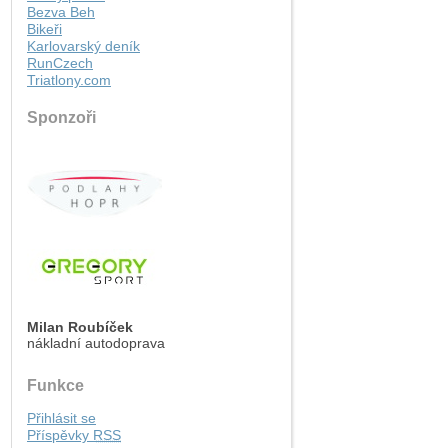
Bezva Beh
Bikeři
Karlovarský deník
RunCzech
Triatlony.com
Sponzoři
Milan Roubíček
nákladní autodoprava
Funkce
Přihlásit se
Příspěvky
RSS