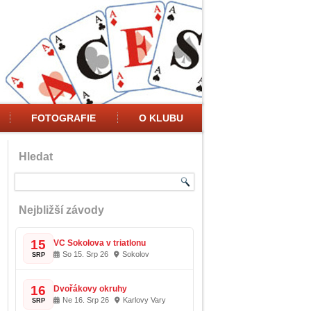
FOTOGRAFIE
O KLUBU
Hledat
Nejbližší závody
15
VC Sokolova v triatlonu
So 15. Srp 26
Sokolov
SRP
16
Dvořákovy okruhy
Ne 16. Srp 26
Karlovy Vary
SRP