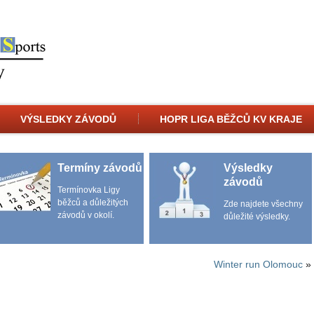
VÝSLEDKY ZÁVODŮ
HOPR LIGA BĚŽCŮ KV KRAJE
Termíny závodů
Výsledky
závodů
Termínovka Ligy
běžců a důležitých
Zde najdete všechny
závodů v okolí.
důležité výsledky.
Winter run Olomouc
»