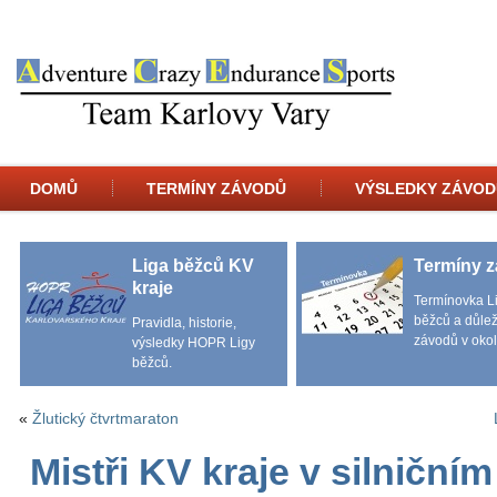
DOMŮ
TERMÍNY ZÁVODŮ
VÝSLEDKY ZÁVOD
Liga běžců KV
Termíny 
kraje
Termínovka L
běžců a důlež
Pravidla, historie,
závodů v okol
výsledky HOPR Ligy
běžců.
«
Žlutický čtvrtmaraton
Mistři KV kraje v silniční