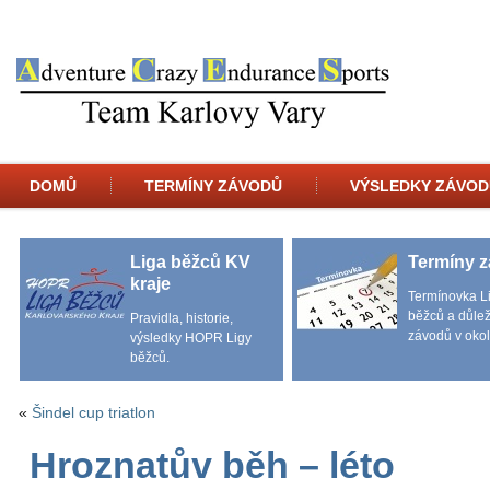
DOMŮ
TERMÍNY ZÁVODŮ
VÝSLEDKY ZÁVOD
Liga běžců KV
Termíny 
kraje
Termínovka L
běžců a důlež
Pravidla, historie,
závodů v okol
výsledky HOPR Ligy
běžců.
«
Šindel cup triatlon
Hroznatův běh – léto