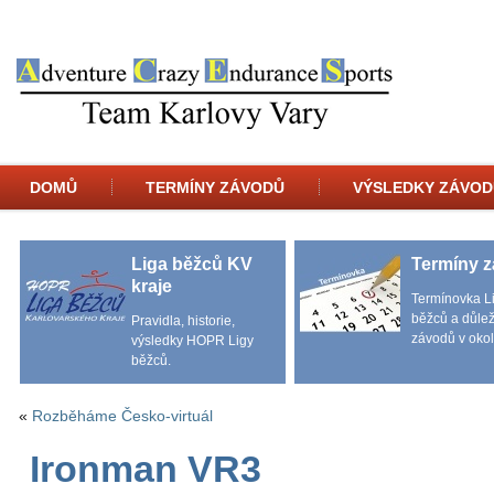
DOMŮ
TERMÍNY ZÁVODŮ
VÝSLEDKY ZÁVOD
Liga běžců KV
Termíny 
kraje
Termínovka L
běžců a důlež
Pravidla, historie,
závodů v okol
výsledky HOPR Ligy
běžců.
«
Rozběháme Česko-virtuál
Ironman VR3