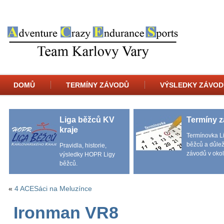
DOMŮ
TERMÍNY ZÁVODŮ
VÝSLEDKY ZÁVOD
Liga běžců KV
Termíny 
kraje
Termínovka L
běžců a důlež
Pravidla, historie,
závodů v okol
výsledky HOPR Ligy
běžců.
«
4 ACESáci na Meluzínce
Ironman VR8