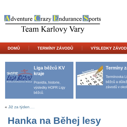
DOMŮ
TERMÍNY ZÁVODŮ
VÝSLEDKY ZÁVOD
Liga běžců KV
Termíny 
kraje
Termínovka L
běžců a důlež
Pravidla, historie,
závodů v okol
výsledky HOPR Ligy
běžců.
«
Již za týden….
Hanka na Běhej lesy