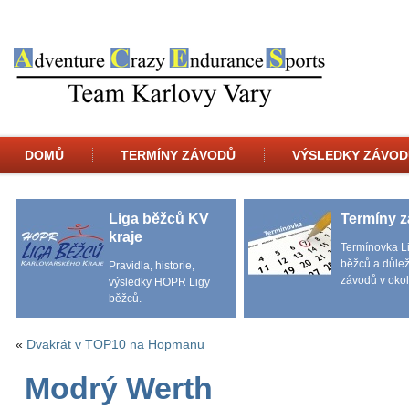
DOMŮ
TERMÍNY ZÁVODŮ
VÝSLEDKY ZÁVOD
Liga běžců KV
Termíny 
kraje
Termínovka L
běžců a důlež
Pravidla, historie,
závodů v okol
výsledky HOPR Ligy
běžců.
«
Dvakrát v TOP10 na Hopmanu
Modrý Werth