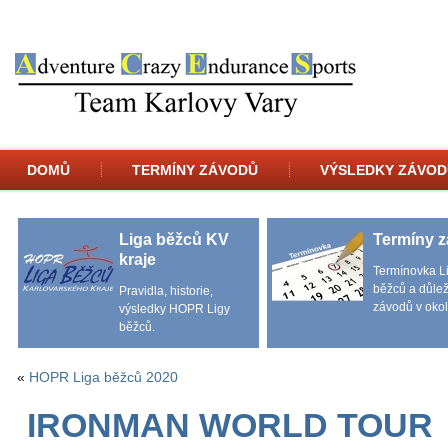
DOMŮ
TERMÍNY ZÁVODŮ
VÝSLEDKY ZÁVOD
Liga běžců KV
Termíny 
kraje
Termínovka L
běžců a důlež
Pravidla, historie,
závodů v okol
výsledky HOPR Ligy
běžců.
«
HOPR Liga běžců 2020
IRONMAN WORLD TOUR