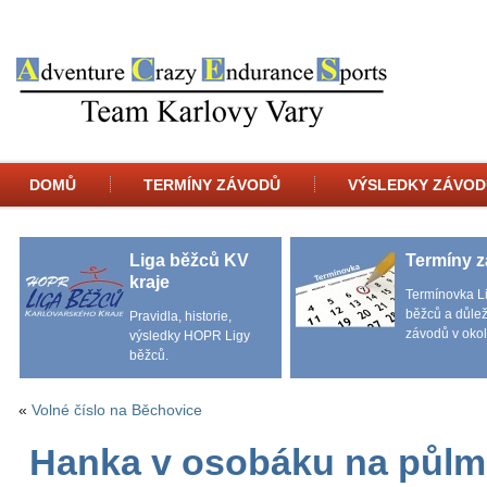
DOMŮ
TERMÍNY ZÁVODŮ
VÝSLEDKY ZÁVOD
Liga běžců KV
Termíny 
kraje
Termínovka L
běžců a důlež
Pravidla, historie,
závodů v okol
výsledky HOPR Ligy
běžců.
«
Volné číslo na Běchovice
Hanka v osobáku na půlm