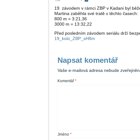
19. závodem v rámci ZBP v Kadani byl běže
Martina zaběhla své tratě v těchto časech:
800 m = 3:21,36
3000 m = 13:32,22
Před posledním závodem seriálu drží bezpe
19_kolo_ZBP_sH8m
Napsat komentář
Vaše e-mailová adresa nebude zveřejněn
Komentář
*
Jméno
*