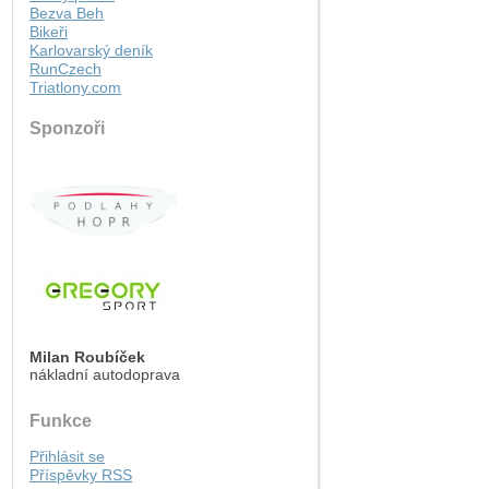
Bezva Beh
Bikeři
Karlovarský deník
RunCzech
Triatlony.com
Sponzoři
Milan Roubíček
nákladní autodoprava
Funkce
Přihlásit se
Příspěvky
RSS