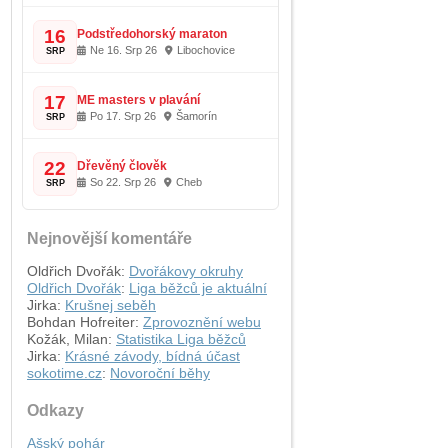
16
Podstředohorský maraton
Ne 16. Srp 26
Libochovice
SRP
17
ME masters v plavání
Po 17. Srp 26
Šamorín
SRP
22
Dřevěný člověk
So 22. Srp 26
Cheb
SRP
Nejnovější komentáře
Oldřich Dvořák
:
Dvořákovy okruhy
Oldřich Dvořák
:
Liga běžců je aktuální
Jirka
:
Krušnej seběh
Bohdan Hofreiter
:
Zprovoznění webu
Kožák, Milan
:
Statistika Liga běžců
Jirka
:
Krásné závody, bídná účast
sokotime.cz
:
Novoroční běhy
Odkazy
Ašský pohár