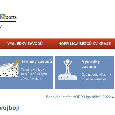
VÝSLEDKY ZÁVODŮ
HOPR LIGA BĚŽCŮ KV KRAJE
Termíny závodů
Výsledky
závodů
Termínovka Ligy
běžců a důležitých
Zde najdete všechny
závodů v okolí.
důležité výsledky.
Bodování štafet HOPR Liga běžců 2022
»
vojboji