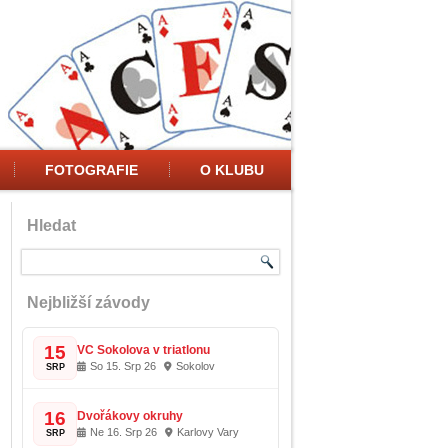
FOTOGRAFIE
O KLUBU
Hledat
Nejbližší závody
15
VC Sokolova v triatlonu
So 15. Srp 26
Sokolov
SRP
16
Dvořákovy okruhy
Ne 16. Srp 26
Karlovy Vary
SRP