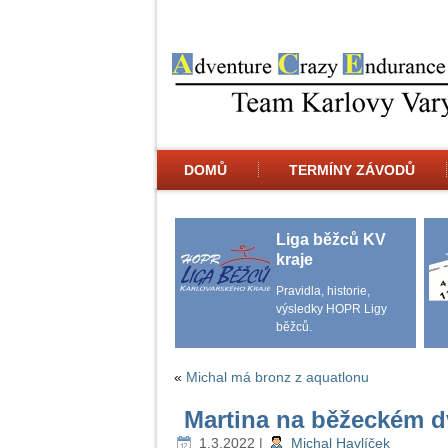
DOMŮ
TERMÍNY ZÁVODŮ
Liga běžců KV
kraje
Pravidla, historie,
výsledky HOPR Ligy
běžců.
«
Michal má bronz z aquatlonu
Martina na běžeckém d
1.3.2022
|
Michal Havlíček