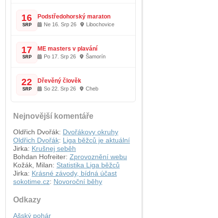
16
Podstředohorský maraton
Ne 16. Srp 26
Libochovice
SRP
17
ME masters v plavání
Po 17. Srp 26
Šamorín
SRP
22
Dřevěný člověk
So 22. Srp 26
Cheb
SRP
Nejnovější komentáře
Oldřich Dvořák
:
Dvořákovy okruhy
Oldřich Dvořák
:
Liga běžců je aktuální
Jirka
:
Krušnej seběh
Bohdan Hofreiter
:
Zprovoznění webu
Kožák, Milan
:
Statistika Liga běžců
Jirka
:
Krásné závody, bídná účast
sokotime.cz
:
Novoroční běhy
Odkazy
Ašský pohár