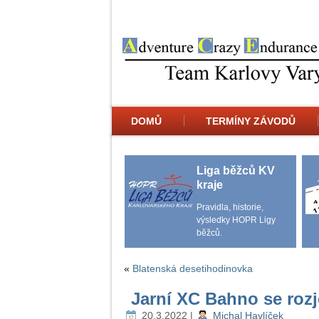
DOMŮ
TERMÍNY ZÁVODŮ
Liga běžců KV
kraje
Pravidla, historie,
výsledky HOPR Ligy
běžců.
«
Blatenská desetihodinovka
Jarní XC Bahno se roz
20.3.2022
|
Michal Havlíček