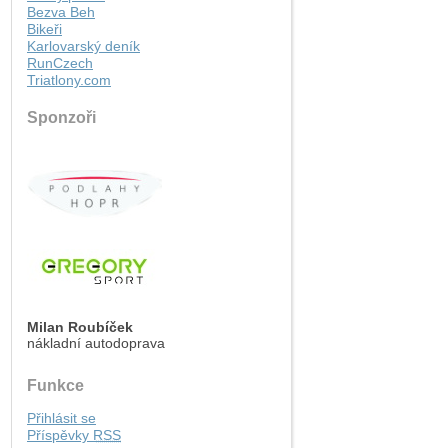
Bezva Beh
Bikeři
Karlovarský deník
RunCzech
Triatlony.com
Sponzoři
Milan Roubíček
nákladní autodoprava
Funkce
Přihlásit se
Příspěvky
RSS