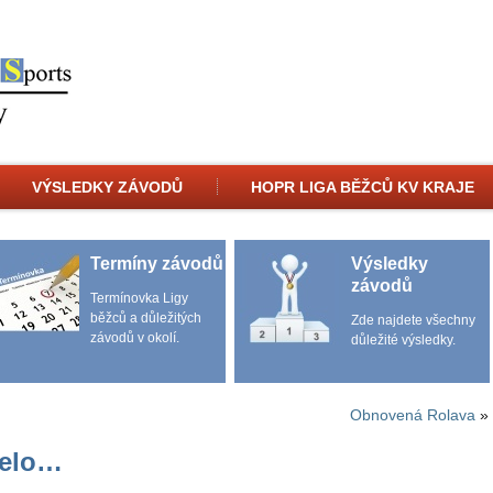
VÝSLEDKY ZÁVODŮ
HOPR LIGA BĚŽCŮ KV KRAJE
Termíny závodů
Výsledky
závodů
Termínovka Ligy
běžců a důležitých
Zde najdete všechny
závodů v okolí.
důležité výsledky.
Obnovená Rolava
»
jelo…