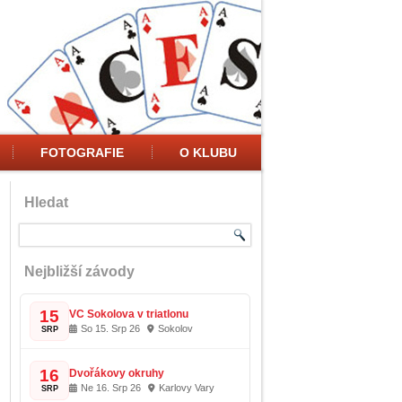
FOTOGRAFIE
O KLUBU
Hledat
Nejbližší závody
15
VC Sokolova v triatlonu
So 15. Srp 26
Sokolov
SRP
16
Dvořákovy okruhy
Ne 16. Srp 26
Karlovy Vary
SRP