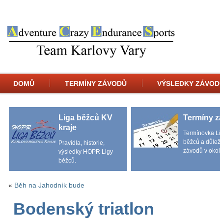
DOMŮ
TERMÍNY ZÁVODŮ
VÝSLEDKY ZÁVOD
Liga běžců KV
Termíny 
kraje
Termínovka L
běžců a důlež
Pravidla, historie,
závodů v okol
výsledky HOPR Ligy
běžců.
«
Běh na Jahodník bude
Bodenský triatlon