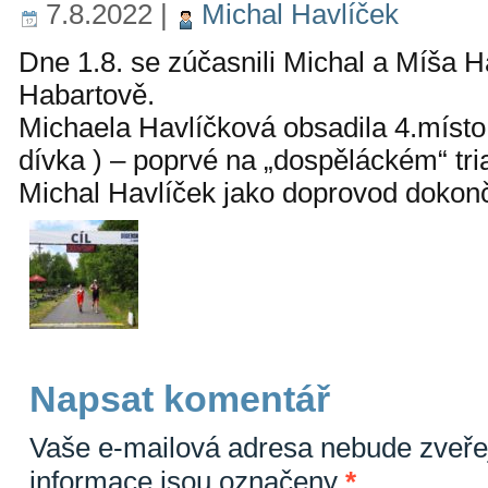
7.8.2022
|
Michal Havlíček
Dne 1.8. se zúčasnili Michal a Míša Ha
Habartově.
Michaela Havlíčková obsadila 4.místo v
dívka ) – poprvé na „dospěláckém“ tria
Michal Havlíček jako doprovod dokonč
Napsat komentář
Vaše e-mailová adresa nebude zveře
informace jsou označeny
*