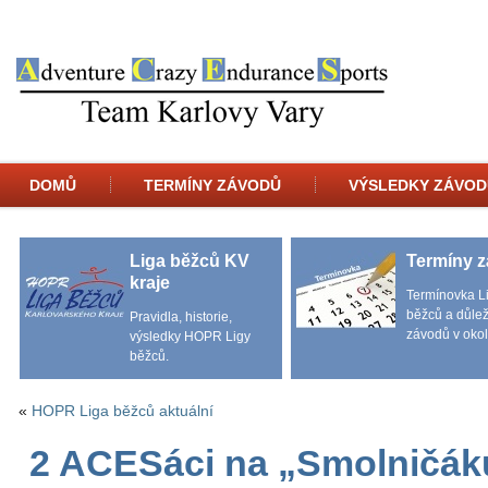
DOMŮ
TERMÍNY ZÁVODŮ
VÝSLEDKY ZÁVOD
Liga běžců KV
Termíny 
kraje
Termínovka L
běžců a důlež
Pravidla, historie,
závodů v okol
výsledky HOPR Ligy
běžců.
«
HOPR Liga běžců aktuální
2 ACESáci na „Smolničák