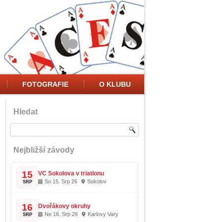
FOTOGRAFIE
O KLUBU
Hledat
Nejbližší závody
15
VC Sokolova v triatlonu
So 15. Srp 26
Sokolov
SRP
16
Dvořákovy okruhy
Ne 16. Srp 26
Karlovy Vary
SRP