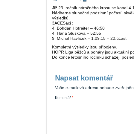
Již 23. ročník náročného krosu se konal 4.
Nádherné slunečné podzimní počasí, skvěle 
výsledků.
3ACESáci :
4. Bohdan Hofreiter – 46:58
4. Hana Stušková – 52:55
9. Michal Havlíček – 1:09:15 – 20.účast
Kompletní výsledky jsou připojeny.
HOPR Liga běžců a poháry jsou aktuální p
Do konce letošního ročníku scházejí posled
Napsat komentář
Vaše e-mailová adresa nebude zveřejněn
Komentář
*