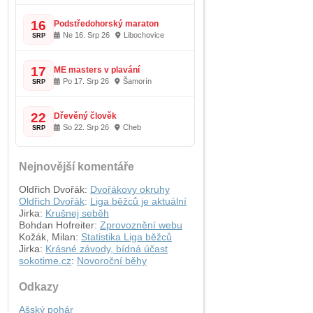
16
Podstředohorský maraton
Ne 16. Srp 26
Libochovice
SRP
17
ME masters v plavání
Po 17. Srp 26
Šamorín
SRP
22
Dřevěný člověk
So 22. Srp 26
Cheb
SRP
Nejnovější komentáře
Oldřich Dvořák
:
Dvořákovy okruhy
Oldřich Dvořák
:
Liga běžců je aktuální
Jirka
:
Krušnej seběh
Bohdan Hofreiter
:
Zprovoznění webu
Kožák, Milan
:
Statistika Liga běžců
Jirka
:
Krásné závody, bídná účast
sokotime.cz
:
Novoroční běhy
Odkazy
Ašský pohár