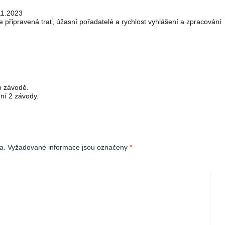
11.2023
připravená trať, úžasní pořadatelé a rychlost vyhlášení a zpracování
o závodě.
ní 2 závody.
a.
Vyžadované informace jsou označeny
*