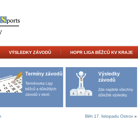
VÝSLEDKY ZÁVODŮ
HOPR LIGA BĚŽCŮ KV KRAJE
Termíny závodů
Výsledky
závodů
Termínovka Ligy
běžců a důležitých
Zde najdete všechny
závodů v okolí.
důležité výsledky.
h
Běh 17. listopadu Ostrov
»