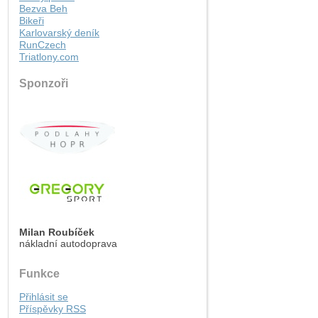
Bezva Beh
Bikeři
Karlovarský deník
RunCzech
Triatlony.com
Sponzoři
Milan Roubíček
nákladní autodoprava
Funkce
Přihlásit se
Příspěvky
RSS