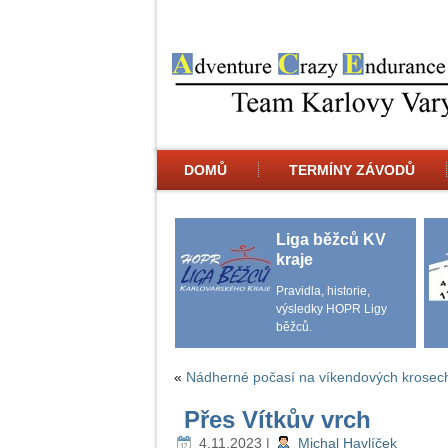
DOMŮ
TERMÍNY ZÁVODŮ
Liga běžců KV
kraje
Pravidla, historie,
výsledky HOPR Ligy
běžců.
«
Nádherné počasí na víkendových krosec
Přes Vítkův vrch
4.11.2023
|
Michal Havlíček