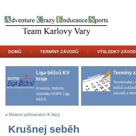
DOMŮ
TERMÍNY ZÁVODŮ
VÝSLEDKY ZÁVOD
Liga běžců KV
Termíny 
kraje
Termínovka L
běžců a důlež
Pravidla, historie,
závodů v okol
výsledky HOPR Ligy
běžců.
«
Mattoni půlmaraton K.Vary
Krušnej seběh