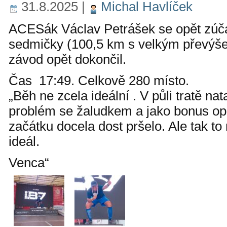
31.8.2025
|
Michal Havlíček
ACESák Václav Petrášek se opět zúč
sedmičky (100,5 km s velkým převýšen
závod opět dokončil.
Čas 17:49. Celkově 280 místo.
„Běh ne zcela ideální . V půli tratě n
problém se žaludkem a jako bonus op
začátku docela dost pršelo. Ale tak to
ideál.
Venca“