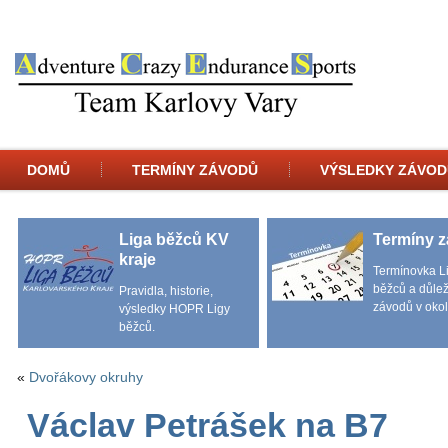
DOMŮ
TERMÍNY ZÁVODŮ
VÝSLEDKY ZÁVOD
Liga běžců KV
Termíny 
kraje
Termínovka L
běžců a důlež
Pravidla, historie,
závodů v okol
výsledky HOPR Ligy
běžců.
«
Dvořákovy okruhy
Václav Petrášek na B7