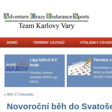
DOMŮ
TERMÍNY ZÁVODŮ
VÝSLEDKY ZÁVOD
Liga běžců KV
Termíny 
kraje
Termínovka L
běžců a důlež
Pravidla, historie,
závodů v okol
výsledky HOPR Ligy
běžců.
«
Běh 17.listopadu
Novoroční běh do Svatoše