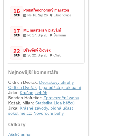
16
Podstředohorský maraton
Ne 16. Srp 26
Libochovice
SRP
17
ME masters v plavání
Po 17. Srp 26
Šamorín
SRP
22
Dřevěný člověk
So 22. Srp 26
Cheb
SRP
Nejnovější komentáře
Oldřich Dvořák
:
Dvořákovy okruhy
Oldřich Dvořák
:
Liga běžců je aktuální
Jirka
:
Krušnej seběh
Bohdan Hofreiter
:
Zprovoznění webu
Kožák, Milan
:
Statistika Liga běžců
Jirka
:
Krásné závody, bídná účast
sokotime.cz
:
Novoroční běhy
Odkazy
Ašský pohár