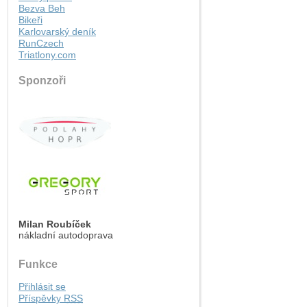
Bezva Beh
Bikeři
Karlovarský deník
RunCzech
Triatlony.com
Sponzoři
Milan Roubíček
nákladní autodoprava
Funkce
Přihlásit se
Příspěvky
RSS