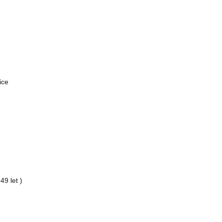
ice
49 let )