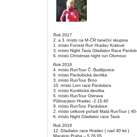
Rok 2017
2. a 3. místo na M-ČR taneční skupina
1. místo Forrest Run Hradec Králové
3. místo Night Taxis Gladiator Race Pardub
6. místo Christmas night run Olomouc
Rok 2018
4. místo RunTour Č. Budějovice
6. místo Pardubická devítka
3. místo RunTour Brno
10. místo Lion race Pardubice
3. místo Kunětická devítka
5. místo RunTour Ostrava
Půlmaraton Hradec -2:15:40
9. místo RunTour Pardubice
2. místo celkové pořadí Malá RunTour ( 40-
6. místo Night Gladiator race Taxis
Rok 2019
12. Gladiator race Hradec ( nad 40 let )
Maraton Praha – 5:26:05