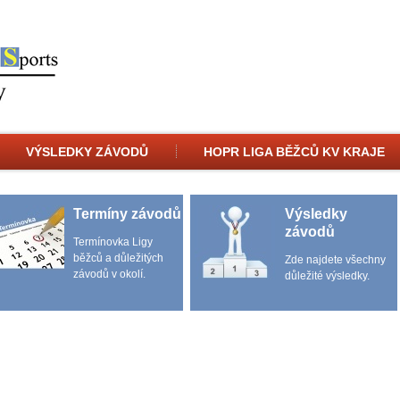
VÝSLEDKY ZÁVODŮ
HOPR LIGA BĚŽCŮ KV KRAJE
Termíny závodů
Výsledky
závodů
Termínovka Ligy
běžců a důležitých
Zde najdete všechny
závodů v okolí.
důležité výsledky.