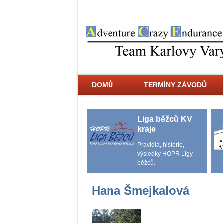
DOMŮ
TERMÍNY ZÁVODŮ
Liga běžců KV
kraje
Pravidla, historie,
výsledky HOPR Ligy
běžců.
Hana Šmejkalová