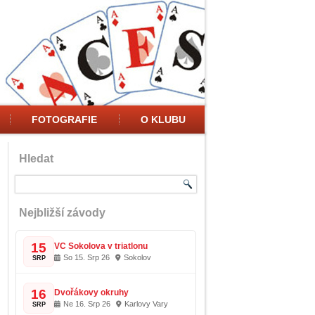
FOTOGRAFIE
O KLUBU
Hledat
Nejbližší závody
15
VC Sokolova v triatlonu
So 15. Srp 26
Sokolov
SRP
16
Dvořákovy okruhy
Ne 16. Srp 26
Karlovy Vary
SRP