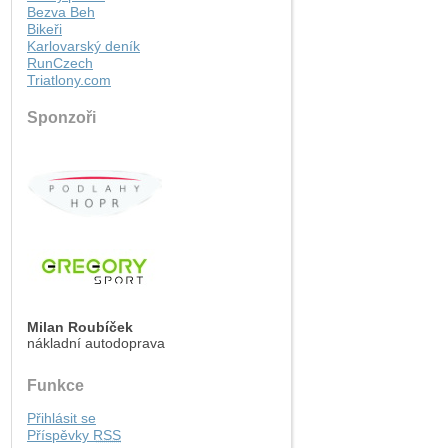
Bezva Beh
Bikeři
Karlovarský deník
RunCzech
Triatlony.com
Sponzoři
Milan Roubíček
nákladní autodoprava
Funkce
Přihlásit se
Příspěvky
RSS