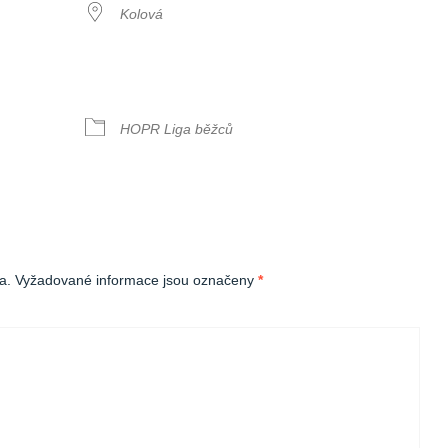
Kolová
TYP UDÁLOSTI
HOPR Liga běžců
oogle Calendar
iCalendar
a.
Vyžadované informace jsou označeny
*