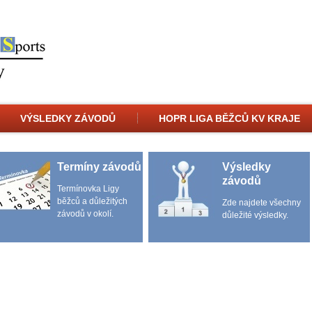
VÝSLEDKY ZÁVODŮ
HOPR LIGA BĚŽCŮ KV KRAJE
Termíny závodů
Výsledky
závodů
Termínovka Ligy
běžců a důležitých
Zde najdete všechny
závodů v okolí.
důležité výsledky.
MÍSTO