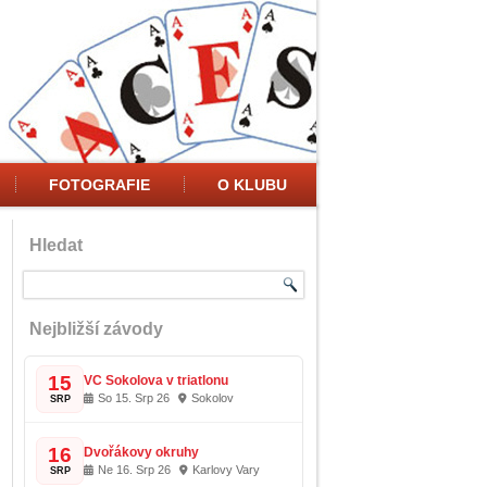
FOTOGRAFIE
O KLUBU
Hledat
Nejbližší závody
15
VC Sokolova v triatlonu
So 15. Srp 26
Sokolov
SRP
16
Dvořákovy okruhy
Ne 16. Srp 26
Karlovy Vary
SRP