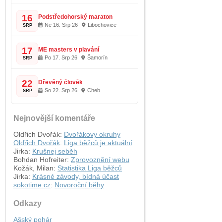
16
Podstředohorský maraton
Ne 16. Srp 26
Libochovice
SRP
17
ME masters v plavání
Po 17. Srp 26
Šamorín
SRP
Office 365
Outlook Live
22
Dřevěný člověk
So 22. Srp 26
Cheb
SRP
Nejnovější komentáře
Oldřich Dvořák
:
Dvořákovy okruhy
Oldřich Dvořák
:
Liga běžců je aktuální
Jirka
:
Krušnej seběh
Bohdan Hofreiter
:
Zprovoznění webu
Kožák, Milan
:
Statistika Liga běžců
Jirka
:
Krásné závody, bídná účast
sokotime.cz
:
Novoroční běhy
Odkazy
Ašský pohár