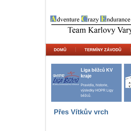
DOMŮ
TERMÍNY ZÁVODŮ
Liga běžců KV
kraje
Pravidla, historie,
výsledky HOPR Ligy
běžců.
Přes Vítkův vrch
DATUM KONÁNÍ