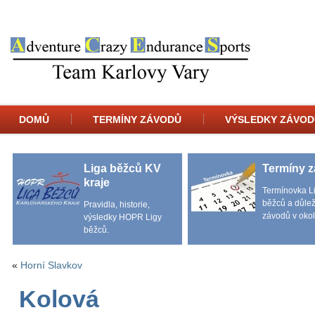
DOMŮ
TERMÍNY ZÁVODŮ
VÝSLEDKY ZÁVOD
Liga běžců KV
Termíny 
kraje
Termínovka L
běžců a důlež
Pravidla, historie,
závodů v okol
výsledky HOPR Ligy
běžců.
«
Horní Slavkov
Kolová