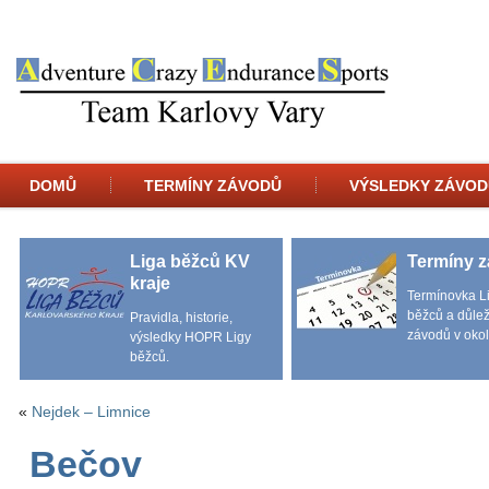
DOMŮ
TERMÍNY ZÁVODŮ
VÝSLEDKY ZÁVOD
Liga běžců KV
Termíny 
kraje
Termínovka L
běžců a důlež
Pravidla, historie,
závodů v okol
výsledky HOPR Ligy
běžců.
«
Nejdek – Limnice
Bečov