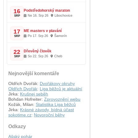
16
Podstředohorský maraton
Ne 16. Srp 26
Libochovice
SRP
17
ME masters v plavání
Po 17. Srp 26
Šamorín
SRP
22
Dřevěný člověk
So 22. Srp 26
Cheb
SRP
Nejnovější komentáře
Oldřich Dvořák
:
Dvořákovy okruhy
Oldřich Dvořák
:
Liga běžců je aktuální
Jirka
:
Krušnej seběh
Bohdan Hofreiter
:
Zprovoznění webu
Kožák, Milan
:
Statistika Liga běžců
Jirka
:
Krásné závody, bídná účast
sokotime.cz
:
Novoroční běhy
Odkazy
Ašský pohár