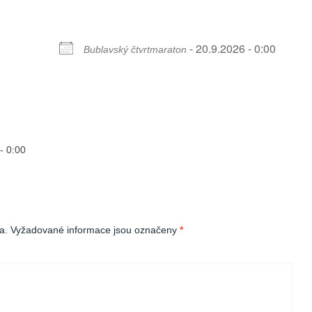
DALŠÍ UDÁLOST
- 20.9.2026 - 0:00
Bublavský čtvrtmaraton
ti
- 0:00
a.
Vyžadované informace jsou označeny
*