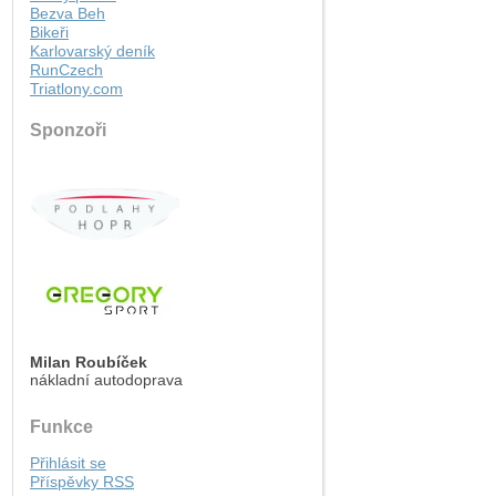
Bezva Beh
Bikeři
Karlovarský deník
RunCzech
Triatlony.com
Sponzoři
Milan Roubíček
nákladní autodoprava
Funkce
Přihlásit se
Příspěvky
RSS