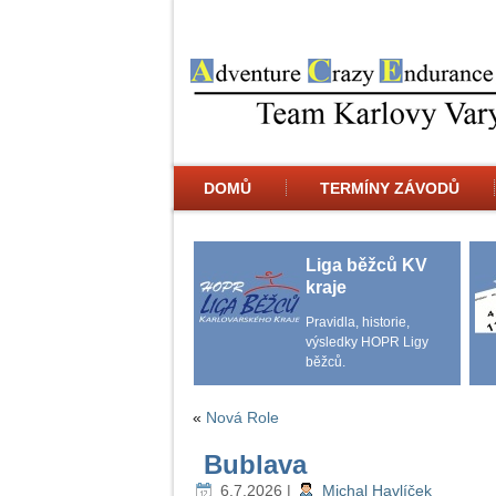
DOMŮ
TERMÍNY ZÁVODŮ
Liga běžců KV
kraje
Pravidla, historie,
výsledky HOPR Ligy
běžců.
«
Nová Role
Bublava
6.7.2026
|
Michal Havlíček