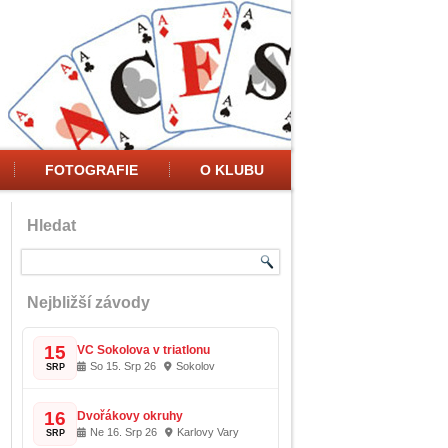
FOTOGRAFIE
O KLUBU
Hledat
Nejbližší závody
15
VC Sokolova v triatlonu
So 15. Srp 26
Sokolov
SRP
16
Dvořákovy okruhy
Ne 16. Srp 26
Karlovy Vary
SRP