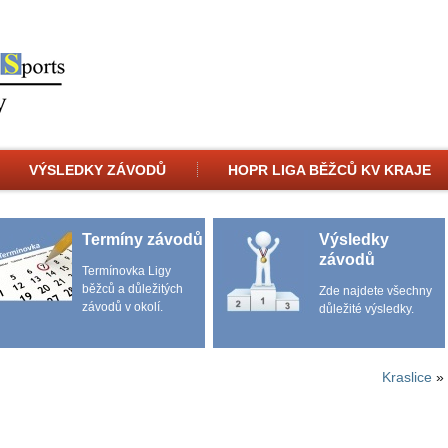
VÝSLEDKY ZÁVODŮ
HOPR LIGA BĚŽCŮ KV KRAJE
Termíny závodů
Výsledky
závodů
Termínovka Ligy
běžců a důležitých
Zde najdete všechny
závodů v okolí.
důležité výsledky.
Kraslice
»