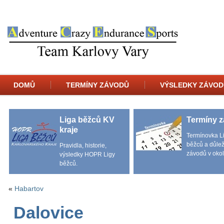
DOMŮ
TERMÍNY ZÁVODŮ
VÝSLEDKY ZÁVOD
Liga běžců KV
Termíny 
kraje
Termínovka L
běžců a důlež
Pravidla, historie,
závodů v okol
výsledky HOPR Ligy
běžců.
«
Habartov
Dalovice