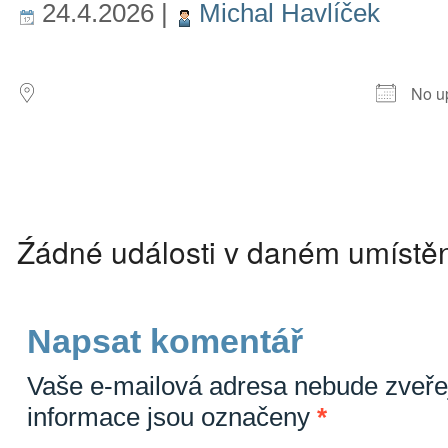
24.4.2026
|
Michal Havlíček
MÍSTO KONÁNÍ
DALŠ
No u
Následující události
Źádné události v daném umístě
Napsat komentář
Vaše e-mailová adresa nebude zveře
informace jsou označeny
*