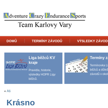
DOMŮ
TERMÍNY ZÁVODŮ
VÝSLEDKY ZÁVOD
Liga běžců KV
Termíny 
kraje
Termínovka L
běžců a důlež
Pravidla, historie,
závodů v okol
výsledky HOPR Ligy
běžců.
«
Aš
Krásno