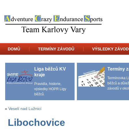
DOMŮ
TERMÍNY ZÁVODŮ
VÝSLEDKY ZÁVOD
Liga běžců KV
Termíny 
kraje
Termínovka L
běžců a důlež
Pravidla, historie,
závodů v okol
výsledky HOPR Ligy
běžců.
«
Veselí nad Lužnicí
Libochovice