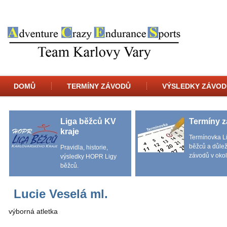
DOMŮ
TERMÍNY ZÁVODŮ
VÝSLEDKY ZÁVOD
Liga běžců KV
Termíny 
kraje
Termínovka L
běžců a důlež
Pravidla, historie,
závodů v okol
výsledky HOPR Ligy
běžců.
Lucie Veselá ml.
výborná atletka