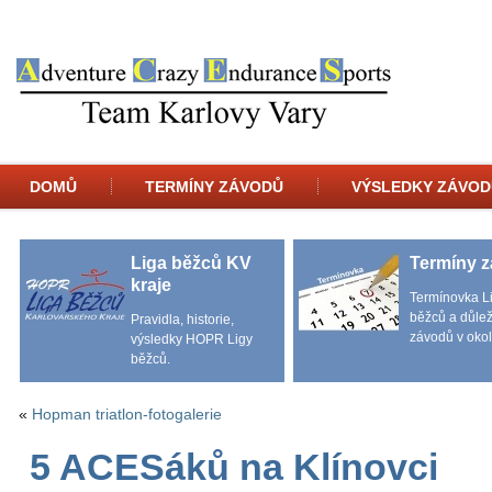
DOMŮ
TERMÍNY ZÁVODŮ
VÝSLEDKY ZÁVOD
Liga běžců KV
Termíny 
kraje
Termínovka L
běžců a důlež
Pravidla, historie,
závodů v okol
výsledky HOPR Ligy
běžců.
«
Hopman triatlon-fotogalerie
5 ACESáků na Klínovci