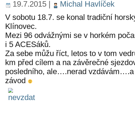
19.7.2015
|
Michal Havlíček
V sobotu 18.7. se konal tradiční hors
Klínovec.
Mezi 96 odvážnými se v horkém počas
i 5 ACESáků.
Za sebe můžu říct, letos to v tom ved
km před cílem a na závěrečné sjezdov
posledního, ale….nerad vzdávám….a 
závod