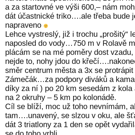
a za startovné ve výši 600,– nám mo
dát účastnické triko….ale třeba bude 
napraveno
Lehce vystreslý, již i trochu „prošitý“
naposled do vody…750 m v Rolavě mě
plácám se na mé poměry dost vzadu, p
nejde to, nohy jdou do křečí….nakone
směr centrum města a 3x se protrápit
Zámečák…za podpory diváků a kamar
díky za ní ) po 20 km sesedám z kola 
na 2 okruhy – 5 km po kolonádě.
Cíl se blíží, moc už toho nevnímám, al
tam….unavený, se slzou v oku, ale šťa
dát 3 triatlony za 1 den se opět vydaři
se do toho vrhli.