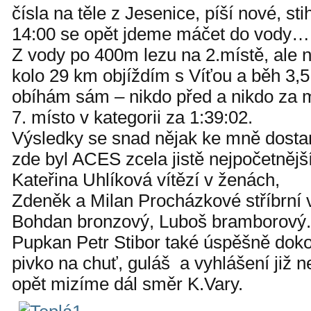
čísla na těle z Jesenice, píší nové, st
14:00 se opět jdeme máčet do vody…
Z vody po 400m lezu na 2.místě, ale 
kolo 29 km objíždím s Víťou a běh 3
obíhám sám – nikdo před a nikdo za 
7. místo v kategorii za 1:39:02.
Výsledky se snad nějak ke mně dosta
zde byl ACES zcela jistě nejpočetnějš
Kateřina Uhlíková vítězí v ženách,
Zdeněk a Milan Procházkové stříbrní v
Bohdan bronzový, Luboš bramborový.
Pupkan Petr Stibor také úspěšně dok
pivko na chuť, guláš a vyhlášení již 
opět mizíme dál směr K.Vary.