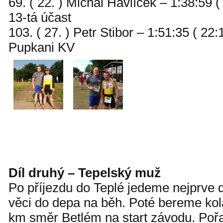
69. ( 22. ) Michal Havlíček – 1:38:59 
13-tá účast
103. ( 27. ) Petr Stibor – 1:51:35 ( 22
Pupkani KV
Díl druhý – Tepelský muž
Po příjezdu do Teplé jedeme nejprve 
věci do depa na běh. Poté bereme ko
km směr Betlém na start závodu. Pořa