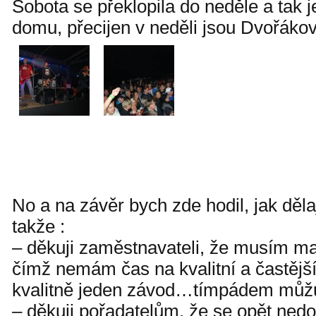
Sobota se překlopila do neděle a tak j
domu, přecijen v neděli jsou Dvořáko
No a na závěr bych zde hodil, jak děla
takže :
– děkuji zaměstnavateli, že musím ma
čímž nemám čas na kvalitní a častější 
kvalitně jeden závod…tímpádem můžu 
– děkuji pořadatelům, že se opět nedom