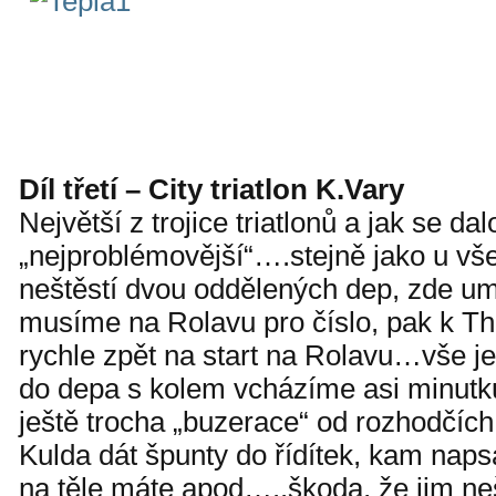
Díl třetí – City triatlon K.Vary
Největší z trojice triatlonů a jak se da
„nejproblémovější“….stejně jako u vše
neštěstí dvou oddělených dep, zde um
musíme na Rolavu pro číslo, pak k Th
rychle zpět na start na Rolavu…vše je
do depa s kolem vcházíme asi minut
ještě trocha „buzerace“ od rozhodčíc
Kulda dát špunty do řídítek, kam naps
na těle máte apod…..škoda, že jim neš