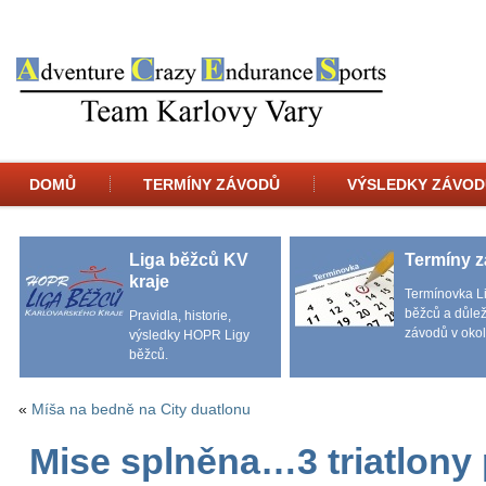
DOMŮ
TERMÍNY ZÁVODŮ
VÝSLEDKY ZÁVOD
Liga běžců KV
Termíny 
kraje
Termínovka L
běžců a důlež
Pravidla, historie,
závodů v okol
výsledky HOPR Ligy
běžců.
«
Míša na bedně na City duatlonu
Mise splněna…3 triatlony