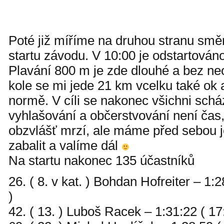
Poté již míříme na druhou stranu směr 
startu závodu. V 10:00 je odstartováno
Plavání 800 m je zde dlouhé a bez ne
kole se mi jede 21 km vcelku také ok
normě. V cíli se nakonec všichni sch
vyhlašování a občerstvování není čas
obzvlášť mrzí, ale máme před sebou j
zabalit a valíme dál
Na startu nakonec 135 účastníků
26. ( 8. v kat. ) Bohdan Hofreiter – 1
)
42. ( 13. ) Luboš Racek – 1:31:22 ( 17