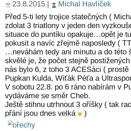
23.8.2015
|
Michal Havlíček
Před 5-ti lety trojice statečných ( Mic
zdolat 3 triatlony v jeden den vyzkouše
situace do puntíku opakuje…opět je tu
pokusit a navíc zřejmě naposledy ( T
…neváhám tedy ani minutu a do této 
skvělé je, že počet stejně postižených
nás bylo 6, z toho 3 ACESáci ( prostě 
Pupkan Kulda, Wiťák Péťa a Ultraspor
V sobotu 22.8. po 6 ráno nabírám v Pu
vydáváme se směr Cheb.
Ještě stihnu utrhnout 3 oříšky ( tak ra
přání jsou dnes velká
)