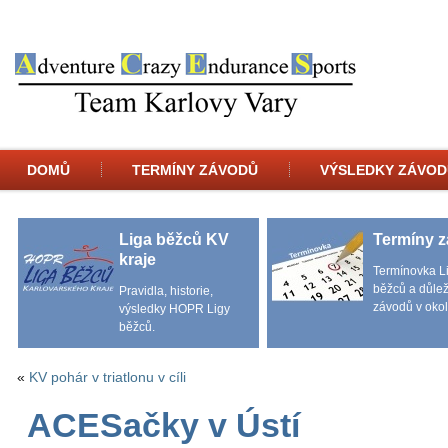
DOMŮ
TERMÍNY ZÁVODŮ
VÝSLEDKY ZÁVOD
Liga běžců KV
Termíny 
kraje
Termínovka L
běžců a důlež
Pravidla, historie,
závodů v okol
výsledky HOPR Ligy
běžců.
«
KV pohár v triatlonu v cíli
ACESačky v Ústí