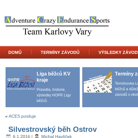
DOMŮ
TERMÍNY ZÁVODŮ
VÝSLEDKY ZÁVOD
Liga běžců KV
Termíny 
kraje
Termínovka L
běžců a důlež
Pravidla, historie,
závodů v okol
výsledky HOPR Ligy
běžců.
«
ACES posiluje
Silvestrovský běh Ostrov
6.1.2016
|
Michal Havlíček