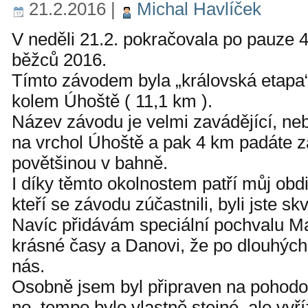
21.2.2016
|
Michal Havlíček
V neděli 21.2. pokračovala po pauz
běžců 2016.
Tímto závodem byla „královská etapa
kolem Úhoště ( 11,1 km ).
Název závodu je velmi zavádějící, ne
na vrchol Úhoště a pak 4 km padáte 
povětšinou v bahně.
I díky těmto okolnostem patří můj ob
kteří se závodu zúčastnili, byli jste skv
Navíc přidávám speciální pochvalu Ma
krásné časy a Danovi, že po dlouhých 
nás.
Osobně jsem byl připraven na pohod
no, tempo bylo vlastně stejné, ale vyří