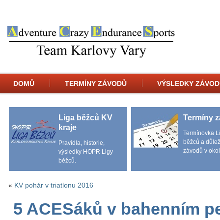
DOMŮ
TERMÍNY ZÁVODŮ
VÝSLEDKY ZÁVOD
Liga běžců KV
Termíny 
kraje
Termínovka L
běžců a důlež
Pravidla, historie,
závodů v okol
výsledky HOPR Ligy
běžců.
«
KV pohár v triatlonu 2016
5 ACESáků v bahenním p