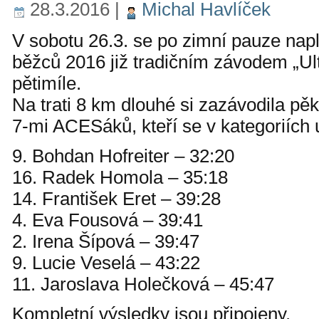
28.3.2016
|
Michal Havlíček
V sobotu 26.3. se po zimní pauze na
běžců 2016 již tradičním závodem „Ul
pětimíle.
Na trati 8 km dlouhé si zazávodila pě
7-mi ACESáků, kteří se v kategoriích u
9. Bohdan Hofreiter – 32:20
16. Radek Homola – 35:18
14. František Eret – 39:28
4. Eva Fousová – 39:41
2. Irena Šípová – 39:47
9. Lucie Veselá – 43:22
11. Jaroslava Holečková – 45:47
Kompletní výsledky jsou připojeny.