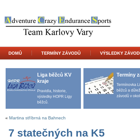
DOMŮ
TERMÍNY ZÁVODŮ
VÝSLEDKY ZÁVOD
Liga běžců KV
Termíny 
kraje
Termínovka L
běžců a důlež
Pravidla, historie,
závodů v okol
výsledky HOPR Ligy
běžců.
«
Martina stříbrná na Bahnech
7 statečných na K5