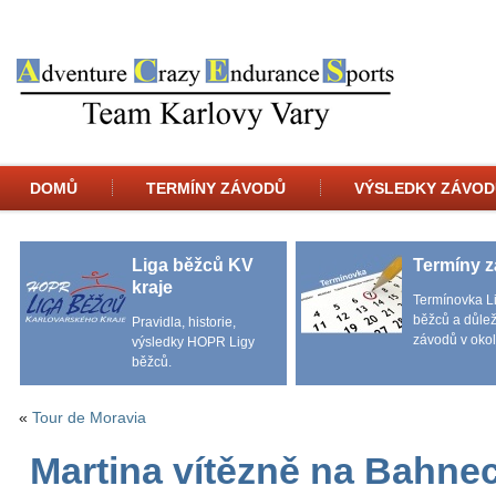
DOMŮ
TERMÍNY ZÁVODŮ
VÝSLEDKY ZÁVOD
Liga běžců KV
Termíny 
kraje
Termínovka L
běžců a důlež
Pravidla, historie,
závodů v okol
výsledky HOPR Ligy
běžců.
«
Tour de Moravia
Martina vítězně na Bahne