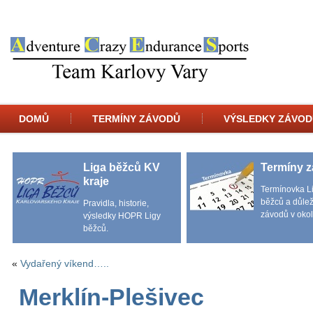
DOMŮ
TERMÍNY ZÁVODŮ
VÝSLEDKY ZÁVOD
Liga běžců KV
Termíny 
kraje
Termínovka L
běžců a důlež
Pravidla, historie,
závodů v okol
výsledky HOPR Ligy
běžců.
«
Vydařený víkend…..
Merklín-Plešivec