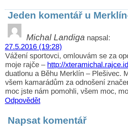
Jeden komentář u Merklín
Michal Landiga
napsal:
27.5.2016 (19:28)
Vážení sportovci, omlouvám se za op
moje rajče –
http://xteramichal.rajce.i
duatlonu a Běhu Merklín – Plešivec.
všem kamarádům za odnošení značení
moc jste nám pomohli, všem moc, moc
Odpovědět
Napsat komentář