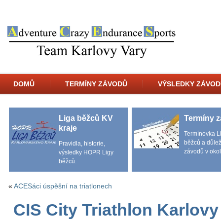
DOMŮ
TERMÍNY ZÁVODŮ
VÝSLEDKY ZÁVOD
Liga běžců KV
Termíny 
kraje
Termínovka L
běžců a důlež
Pravidla, historie,
závodů v okol
výsledky HOPR Ligy
běžců.
«
ACESáci úspěšní na triatlonech
CIS City Triathlon Karlovy