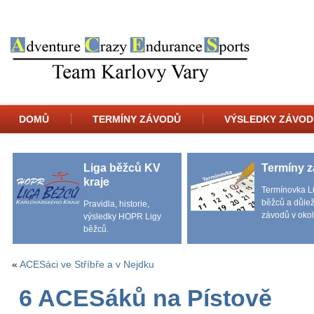
DOMŮ
TERMÍNY ZÁVODŮ
VÝSLEDKY ZÁVOD
Liga běžců KV
Termíny 
kraje
Termínovka L
běžců a důlež
Pravidla, historie,
závodů v okol
výsledky HOPR Ligy
běžců.
«
ACESáci ve Stříbře a v Nejdku
6 ACESáků na Pístově