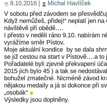
9.10.2016
|
Michal Havlíček
V sobotu před závodem se přesvědčuji
Když nemůžeš, přidej!“ neplatí jen na
návštěvě při obědě….
I přesto v neděli ráno 9.10. nabírám 
vyrážíme směr Pístov.
Moje aktuální kondice by se dala shrn
se již cestou na start v Pístově….a to
Pořadatelé byli zjevně překvapení úča
2015 jich bylo 45 ) a tak se nedostáva
bohužel zmatečné. Nicméně závod krá
nějakou medaily a já si dokonce při s
„osobák“
Výsledky jsou doplněny.