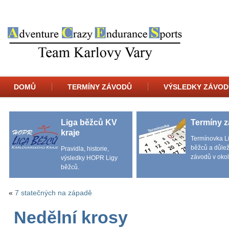
DOMŮ
TERMÍNY ZÁVODŮ
VÝSLEDKY ZÁVOD
Liga běžců KV
Termíny 
kraje
Termínovka L
běžců a důlež
Pravidla, historie,
závodů v okol
výsledky HOPR Ligy
běžců.
«
7 statečných na západě
Nedělní krosy