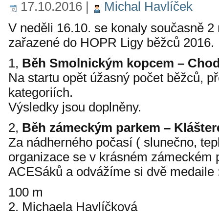
17.10.2016
|
Michal Havlíček
V neděli 16.10. se konaly současně 2
zařazené do HOPR Ligy běžců 2016.
1,
Běh Smolnickým kopcem – Cho
Na startu opět úžasný počet běžců, p
kategoriích.
Výsledky jsou doplněny.
2,
Běh zámeckým parkem – Klášter
Za nádherného počasí ( slunečno, tep
organizace se v krásném zámeckém pa
ACESáků a odvážíme si dvě medaile 
100 m
2. Michaela Havlíčková