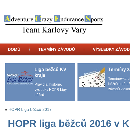
DOMŮ
TERMÍNY ZÁVODŮ
VÝSLEDKY ZÁVOD
Liga běžců KV
Termíny 
kraje
Termínovka L
běžců a důlež
Pravidla, historie,
závodů v okol
výsledky HOPR Ligy
běžců.
«
HOPR Liga běžců 2017
HOPR liga běžců 2016 v 