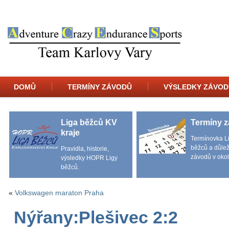
DOMŮ
TERMÍNY ZÁVODŮ
VÝSLEDKY ZÁVOD
Liga běžců KV
Termíny 
kraje
Termínovka L
běžců a důlež
Pravidla, historie,
závodů v okol
výsledky HOPR Ligy
běžců.
«
Volkswagen maraton Praha
Nýřany:Plešivec 2:2