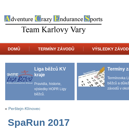
DOMŮ
TERMÍNY ZÁVODŮ
VÝSLEDKY ZÁVOD
Liga běžců KV
Termíny 
kraje
Termínovka L
běžců a důlež
Pravidla, historie,
závodů v okol
výsledky HOPR Ligy
běžců.
«
Perštejn-Klínovec
SpaRun 2017